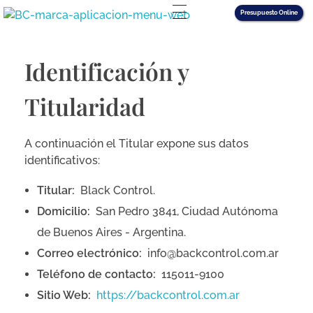
Presupuesto Online
Back Control Seguridad
25 años de experiencia en servicios de seguridad física especializada en edificios, empresas y custodia de mercadería en tránsito en la Ciudad Autónoma de Buenos Aires
Identificación y
Titularidad
A continuación el Titular expone sus datos
identificativos:
Titular:
Black Control.
Domicilio:
San Pedro 3841, Ciudad Autónoma
de Buenos Aires - Argentina.
Correo electrónico:
info@backcontrol.com.ar
Teléfono de contacto:
115011-9100
Sitio Web:
https://backcontrol.com.ar